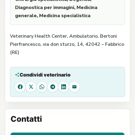
Diagnostica per immagini, Medicina
generale, Medicina specialistica
Veterinary Health Center, Ambulatorio, Bertoni
Pierfrancesco, via don sturzo, 14, 42042 – Fabbrico
(RE)
Condividi veterinario
Facebook
X
WhatsApp
Telegram
LinkedIn
Email
Contatti