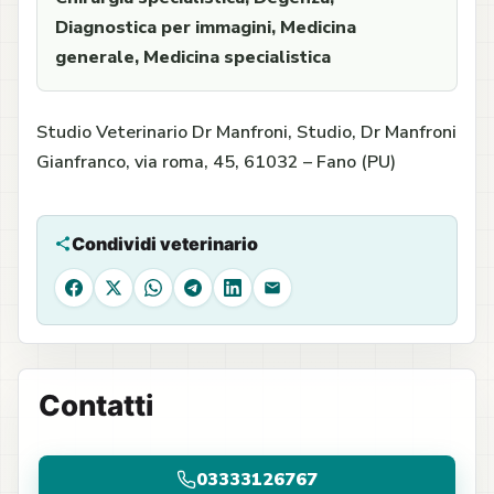
Diagnostica per immagini, Medicina
generale, Medicina specialistica
Studio Veterinario Dr Manfroni, Studio, Dr Manfroni
Gianfranco, via roma, 45, 61032 – Fano (PU)
Condividi veterinario
Facebook
X
WhatsApp
Telegram
LinkedIn
Email
Contatti
03333126767