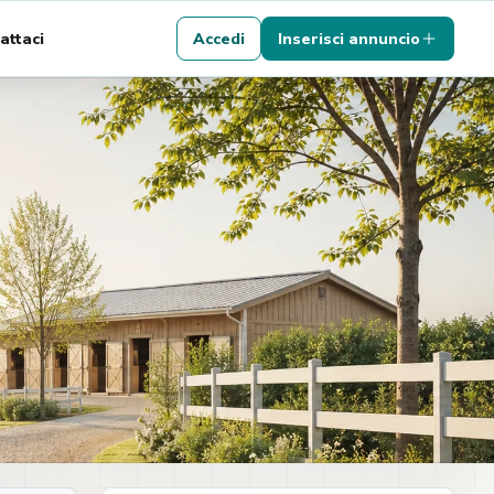
attaci
Accedi
Inserisci annuncio