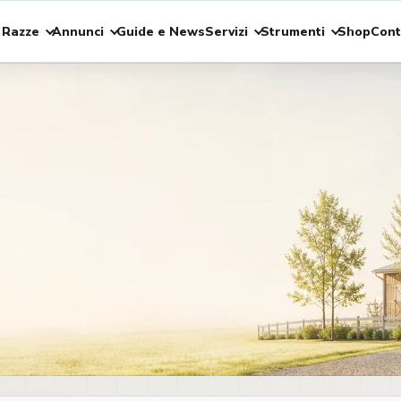
 Razze
Annunci
Guide e News
Servizi
Strumenti
Shop
Cont