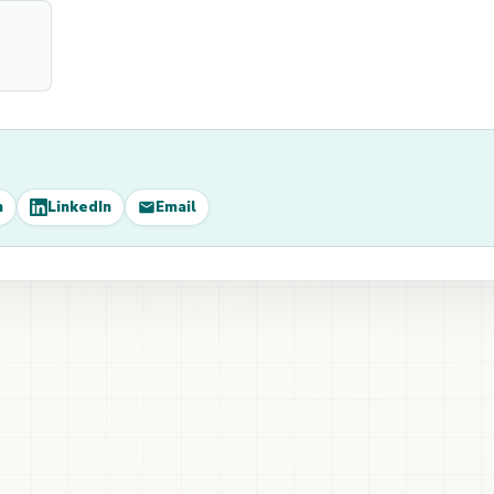
m
LinkedIn
Email