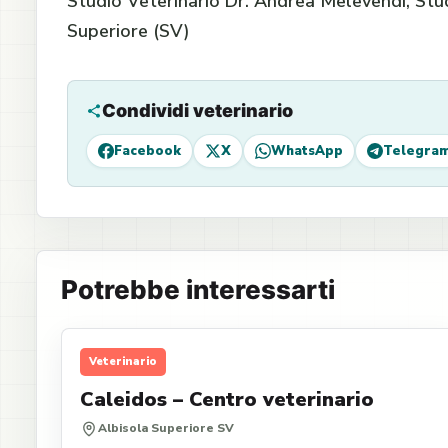
Studio Veterinario Dr. Andrea Melevendi, Stud
Superiore (SV)
Condividi veterinario
Facebook
X
WhatsApp
Telegra
Potrebbe interessarti
Veterinario
Caleidos – Centro veterinario
Albisola Superiore SV