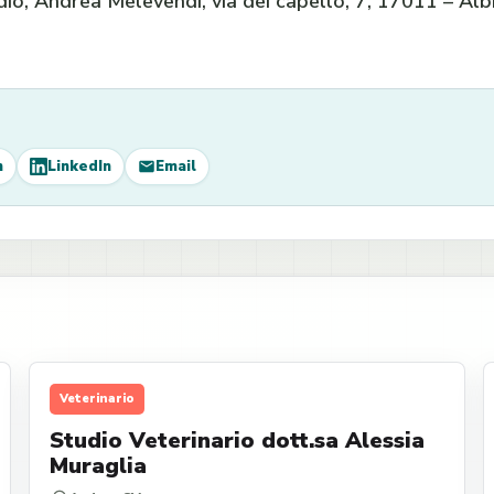
io, Andrea Melevendi, via dei capello, 7, 17011 – Alb
m
LinkedIn
Email
Veterinario
Studio Veterinario dott.sa Alessia
Muraglia