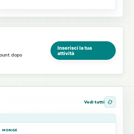
Inserisci la tua
attività
ccount dopo
Vedi tutti
MONGE