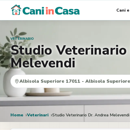
Vai
Cani e
al
contenuto
VETERINARIO
Studio Veterinario
Melevendi
Albisola Superiore 17011 - Albisola Superiore
Home
Veterinari
Studio Veterinario Dr. Andrea Melevendi