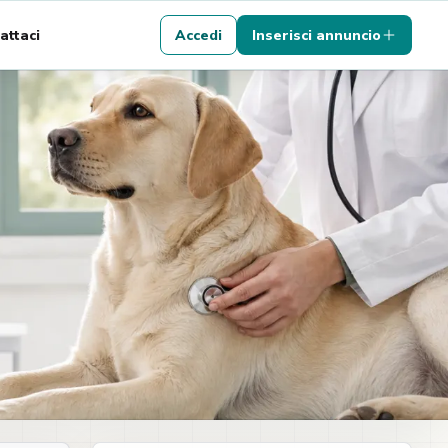
attaci
Accedi
Inserisci annuncio