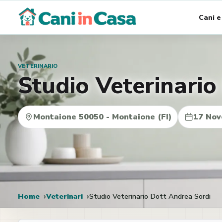
Vai
Cani e
al
contenuto
VETERINARIO
Studio Veterinario
Montaione 50050 - Montaione (FI)
17 Nov
Home
Veterinari
Studio Veterinario Dott Andrea Sordi