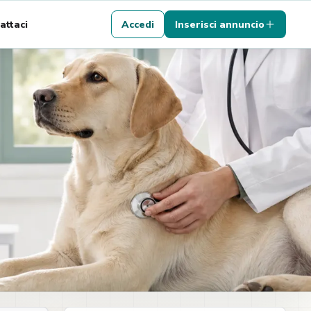
attaci
Accedi
Inserisci annuncio