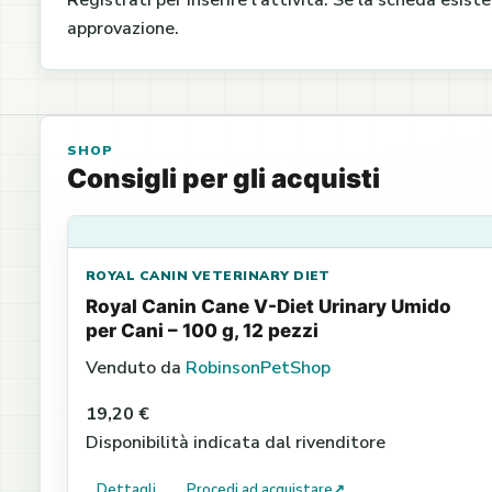
Registrati per inserire l’attività. Se la scheda esist
approvazione.
SHOP
Consigli per gli acquisti
ROYAL CANIN VETERINARY DIET
Royal Canin Cane V-Diet Urinary Umido
per Cani – 100 g, 12 pezzi
Venduto da
RobinsonPetShop
19,20 €
Disponibilità indicata dal rivenditore
Dettagli
Procedi ad acquistare
↗