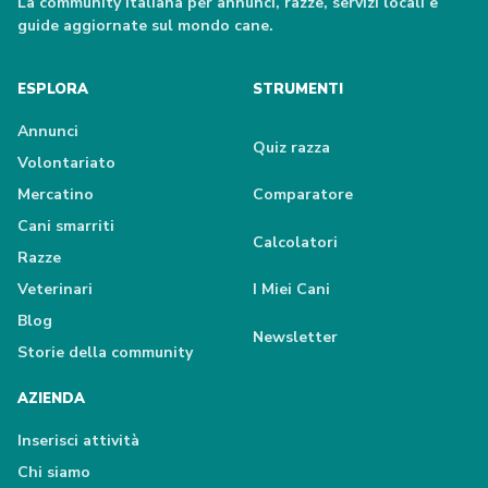
La community italiana per annunci, razze, servizi locali e
guide aggiornate sul mondo cane.
ESPLORA
STRUMENTI
Annunci
Quiz razza
Volontariato
Mercatino
Comparatore
Cani smarriti
Calcolatori
Razze
Veterinari
I Miei Cani
Blog
Newsletter
Storie della community
AZIENDA
Inserisci attività
Chi siamo