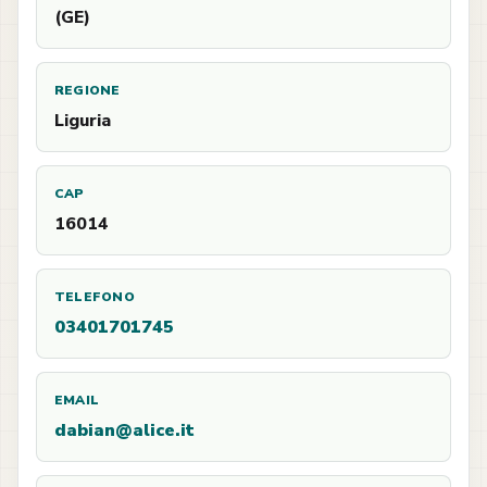
(GE)
REGIONE
Liguria
CAP
16014
TELEFONO
03401701745
EMAIL
dabian@alice.it