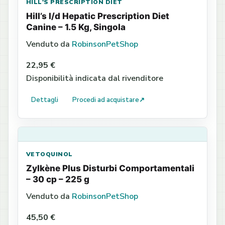
HILL'S PRESCRIPTION DIET
Hill’s l/d Hepatic Prescription Diet
Canine – 1.5 Kg, Singola
Venduto da
RobinsonPetShop
22,95 €
Disponibilità indicata dal rivenditore
Dettagli
Procedi ad acquistare
↗
VETOQUINOL
Zylkène Plus Disturbi Comportamentali
– 30 cp – 225 g
Venduto da
RobinsonPetShop
45,50 €