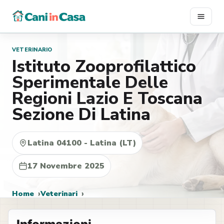
Vai
al
contenuto
VETERINARIO
Istituto Zooprofilattico
Sperimentale Delle
Regioni Lazio E Toscana
Sezione Di Latina
Latina 04100 - Latina (LT)
17 Novembre 2025
Home
Veterinari
Istituto Zooprofilattico Sperimentale Delle Regioni Lazio E
Toscana Sezione Di Latina