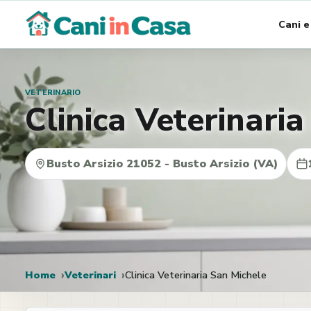
Vai
Cani e
al
contenuto
VETERINARIO
Clinica Veterinari
Busto Arsizio 21052 - Busto Arsizio (VA)
Home
Veterinari
Clinica Veterinaria San Michele