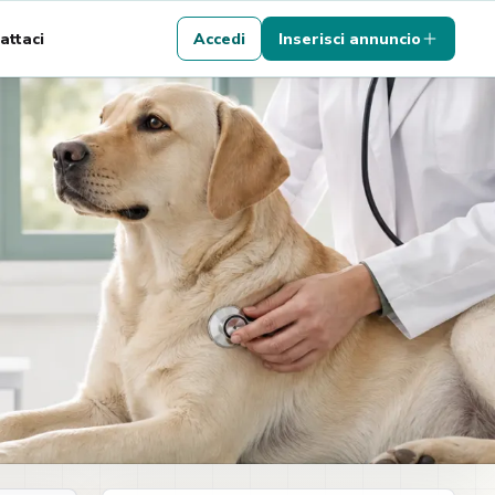
attaci
Accedi
Inserisci annuncio