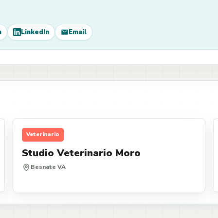
m
LinkedIn
Email
Veterinario
Studio Veterinario Moro
Besnate VA