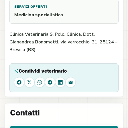
SERVIZI OFFERTI
Medicina specialistica
Clinica Veterinaria S. Polo, Clinica, Dott.
Gianandrea Bonometti, via verrocchio, 31, 25124 –
Brescia (BS)
Condividi veterinario
Facebook
X
WhatsApp
Telegram
LinkedIn
Email
Contatti