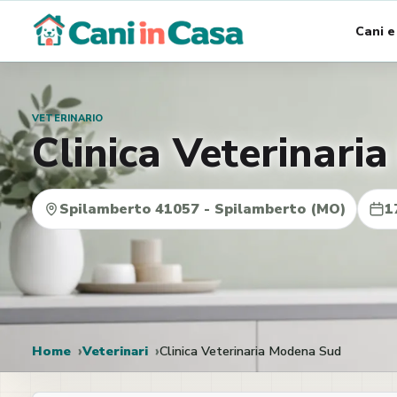
Vai
Cani e
al
contenuto
VETERINARIO
Clinica Veterinar
Spilamberto 41057 - Spilamberto (MO)
1
Home
Veterinari
Clinica Veterinaria Modena Sud