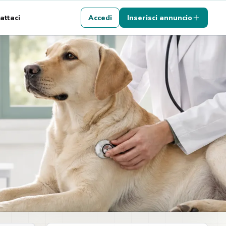
attaci
Accedi
Inserisci annuncio