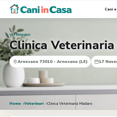
Vai
Cani e
al
contenuto
VETERINARIO
Clinica Veterinari
Arnesano 73010 - Arnesano (LE)
17 Nove
Home
Veterinari
Clinica Veterinaria Madaro