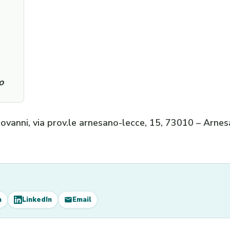
o
iovanni, via prov.le arnesano-lecce, 15, 73010 – Arne
m
LinkedIn
Email