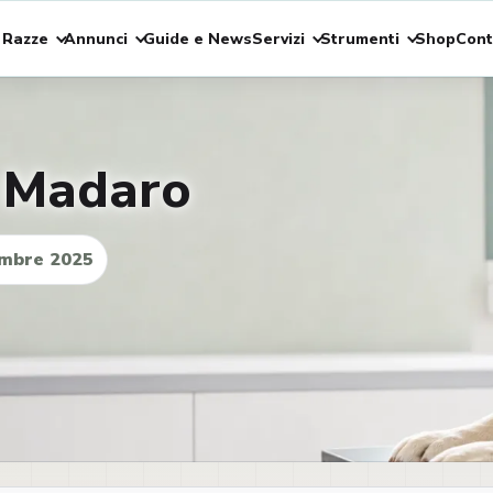
 Razze
Annunci
Guide e News
Servizi
Strumenti
Shop
Cont
a Madaro
mbre 2025