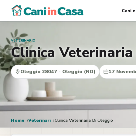
Vai
Cani e
al
contenuto
VETERINARIO
Clinica Veterinaria
Oleggio 28047 - Oleggio (NO)
17 Novemb
Home
Veterinari
Clinica Veterinaria Di Oleggio