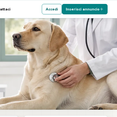
attaci
Accedi
Inserisci annuncio