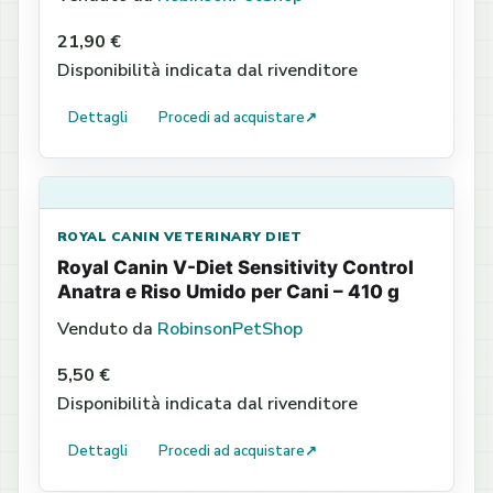
21,90 €
Disponibilità indicata dal rivenditore
Dettagli
Procedi ad acquistare
↗
ROYAL CANIN VETERINARY DIET
Royal Canin V-Diet Sensitivity Control
Anatra e Riso Umido per Cani – 410 g
Venduto da
RobinsonPetShop
5,50 €
Disponibilità indicata dal rivenditore
Dettagli
Procedi ad acquistare
↗