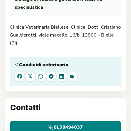
specialistica
Clinica Veterinaria Biellese, Clinica, Dott. Cristiano
Gualtierotti, viale macallè, 16/b, 13900 – Biella
(BI)
Condividi veterinario
Facebook
X
WhatsApp
Telegram
LinkedIn
Email
Contatti
0158494037