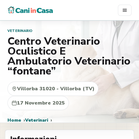
Vai
al
contenuto
VETERINARIO
Centro Veterinario
Oculistico E
Ambulatorio Veterinario
“fontane”
Villorba 31020 - Villorba (TV)
17 Novembre 2025
Home
Veterinari
Centro Veterinario Oculistico E Ambulatorio Veterinario
“fontane”