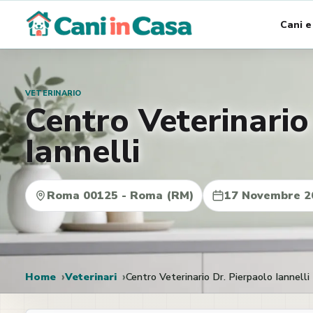
Vai
Cani e
al
contenuto
VETERINARIO
Centro Veterinario
Iannelli
Roma 00125 - Roma (RM)
17 Novembre 2
Home
Veterinari
Centro Veterinario Dr. Pierpaolo Iannelli