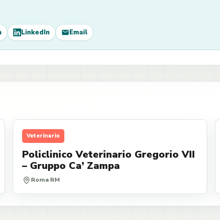
m
LinkedIn
Email
Veterinario
Policlinico Veterinario Gregorio VII
– Gruppo Ca’ Zampa
Roma RM