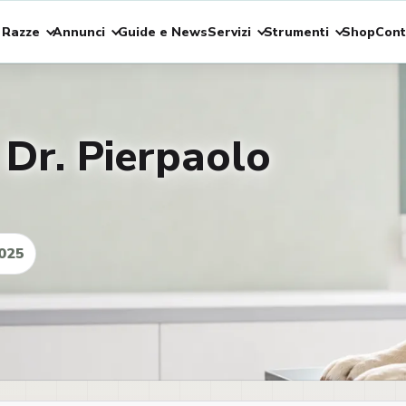
 Razze
Annunci
Guide e News
Servizi
Strumenti
Shop
Cont
 Dr. Pierpaolo
025