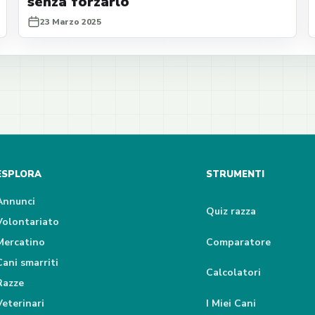
senza forzarlo
23 Marzo 2025
ESPLORA
STRUMENTI
Annunci
Quiz razza
Volontariato
Mercatino
Comparatore
Cani smarriti
Calcolatori
Razze
Veterinari
I Miei Cani