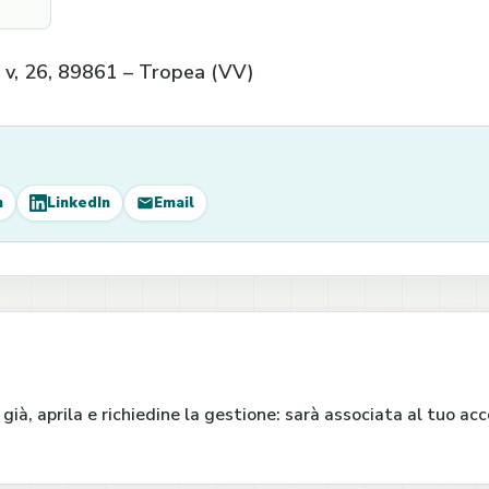
lo v, 26, 89861 – Tropea (VV)
m
LinkedIn
Email
e già, aprila e richiedine la gestione: sarà associata al tuo a