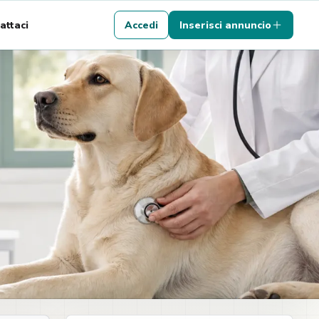
attaci
Accedi
Inserisci annuncio