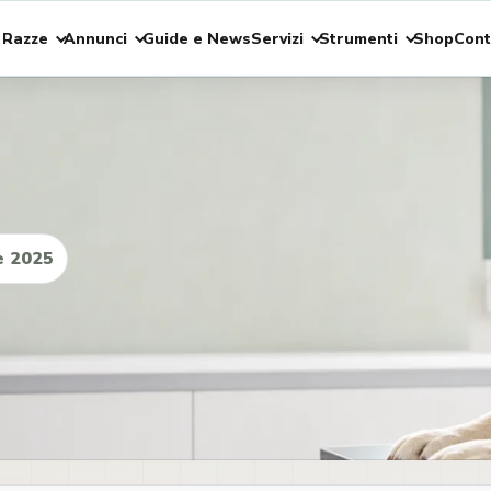
 Razze
Annunci
Guide e News
Servizi
Strumenti
Shop
Cont
e 2025