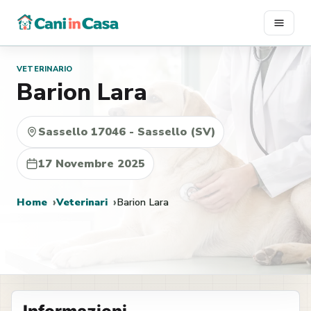
Vai
al
contenuto
VETERINARIO
Barion Lara
Sassello 17046 - Sassello (SV)
17 Novembre 2025
Home
Veterinari
Barion Lara