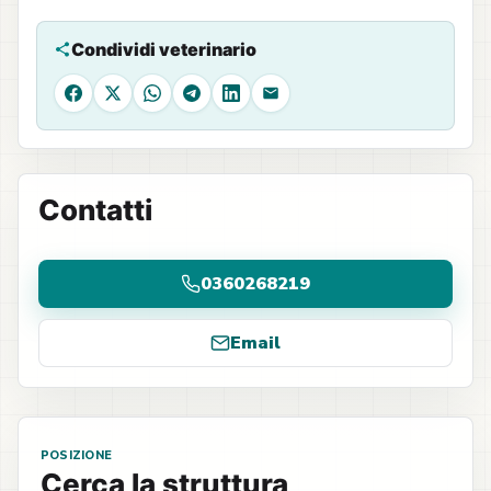
Condividi veterinario
Facebook
X
WhatsApp
Telegram
LinkedIn
Email
Contatti
0360268219
Email
POSIZIONE
Cerca la struttura