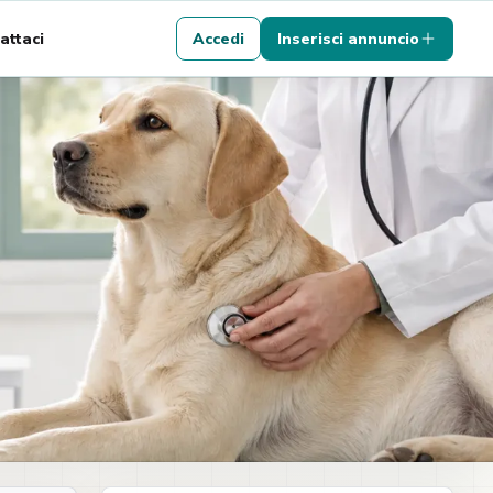
attaci
Accedi
Inserisci annuncio