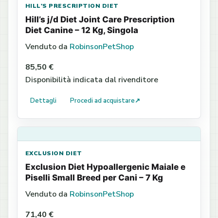
HILL'S PRESCRIPTION DIET
Hill’s j/d Diet Joint Care Prescription
Diet Canine – 12 Kg, Singola
Venduto da
RobinsonPetShop
85,50 €
Disponibilità indicata dal rivenditore
Dettagli
Procedi ad acquistare
↗
EXCLUSION DIET
Exclusion Diet Hypoallergenic Maiale e
Piselli Small Breed per Cani – 7 Kg
Venduto da
RobinsonPetShop
71,40 €