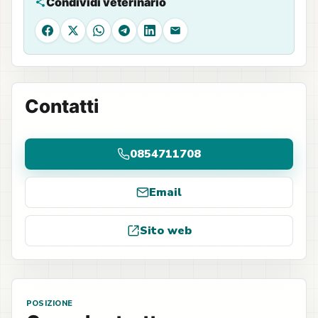
Condividi veterinario
Facebook
X
WhatsApp
Telegram
LinkedIn
Email
Contatti
0854711708
Email
Sito web
POSIZIONE