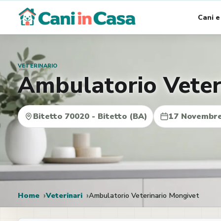
Vai
Cani e
al
contenuto
VETERINARIO
Ambulatorio Veter
Bitetto 70020 - Bitetto (BA)
17 Novembre
Home
Veterinari
Ambulatorio Veterinario Mongivet