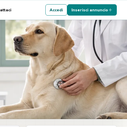
attaci
Accedi
Inserisci annuncio