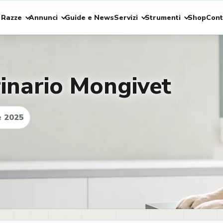
 Razze
Annunci
Guide e News
Servizi
Strumenti
Shop
Cont
inario Mongivet
 2025