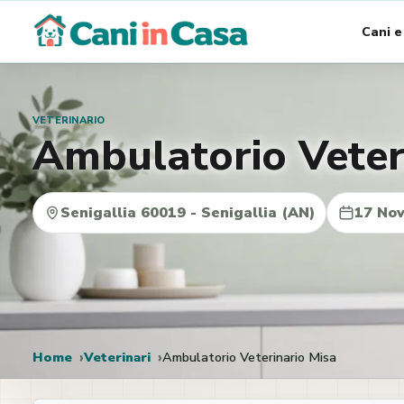
Vai
Cani e
al
contenuto
VETERINARIO
Ambulatorio Veter
Senigallia 60019 - Senigallia (AN)
17 No
Home
Veterinari
Ambulatorio Veterinario Misa