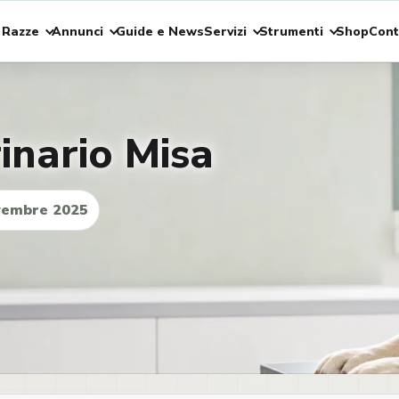
 Razze
Annunci
Guide e News
Servizi
Strumenti
Shop
Cont
inario Misa
vembre 2025