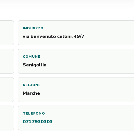
INDIRIZZO
via benvenuto cellini, 49/7
COMUNE
Senigallia
REGIONE
Marche
TELEFONO
0717930303