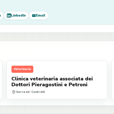
m
LinkedIn
Email
Veterinario
Clinica veterinaria associata dei
Dottori Pieragostini e Petroni
Serra de' Conti AN