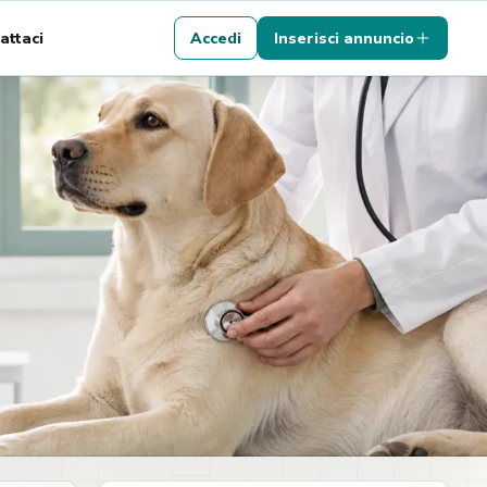
attaci
Accedi
Inserisci annuncio