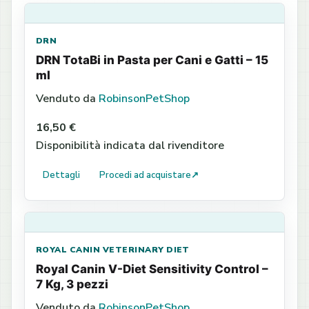
DRN
DRN TotaBi in Pasta per Cani e Gatti – 15
ml
Venduto da
RobinsonPetShop
16,50 €
Disponibilità indicata dal rivenditore
Dettagli
Procedi ad acquistare
↗
ROYAL CANIN VETERINARY DIET
Royal Canin V-Diet Sensitivity Control –
7 Kg, 3 pezzi
Venduto da
RobinsonPetShop