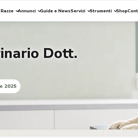
 Razze
Annunci
Guide e News
Servizi
Strumenti
Shop
Cont
nario Dott.
e 2025