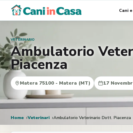
Vai
Cani e
al
contenuto
VETERINARIO
Ambulatorio Veteri
Piacenza
Matera 75100 - Matera (MT)
17 Novembr
Home
Veterinari
Ambulatorio Veterinario Dott. Piacenza