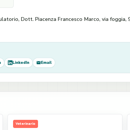
atorio, Dott. Piacenza Francesco Marco, via foggia, 9
m
LinkedIn
Email
Veterinario