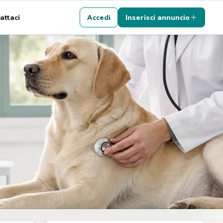
attaci
Accedi
Inserisci annuncio