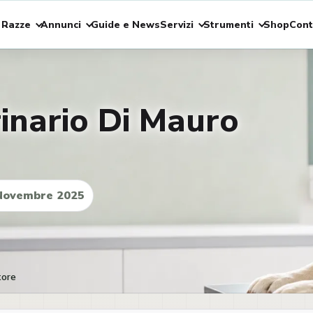
 Razze
Annunci
Guide e News
Servizi
Strumenti
Shop
Cont
inario Di Mauro
Novembre 2025
tore