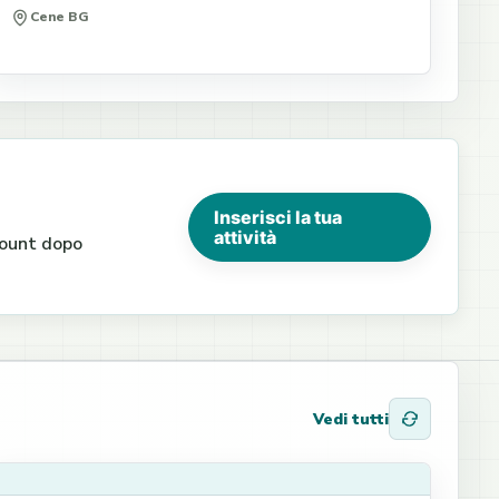
Cene BG
Inserisci la tua
attività
ccount dopo
Vedi tutti