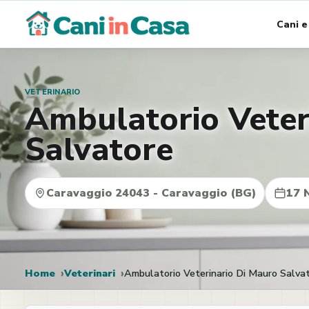
Vai
Cani e
al
contenuto
VETERINARIO
Ambulatorio Veter
Salvatore
Caravaggio 24043 - Caravaggio (BG)
17 
Home
Veterinari
Ambulatorio Veterinario Di Mauro Salva