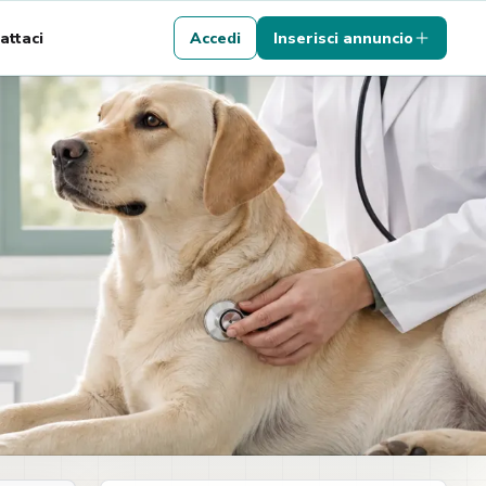
attaci
Accedi
Inserisci annuncio