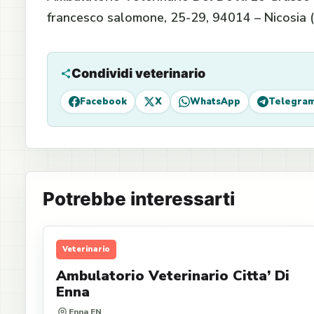
francesco salomone, 25-29, 94014 – Nicosia 
Condividi veterinario
Facebook
X
WhatsApp
Telegra
Potrebbe interessarti
Veterinario
Ambulatorio Veterinario Citta’ Di
Enna
Enna EN