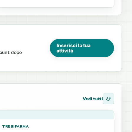
Inserisci la tua
attività
ccount dopo
Vedi tutti
TREBIFARMA