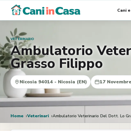
Vai
Cani e
al
contenuto
VETERINARIO
Ambulatorio Veteri
Grasso Filippo
Nicosia 94014 - Nicosia (EN)
17 Novembre
Home
Veterinari
Ambulatorio Veterinario Del Dott. Lo Gr