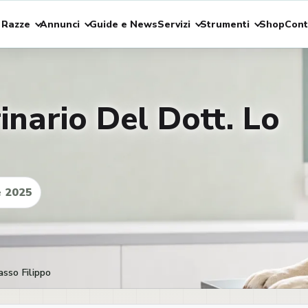
 Razze
Annunci
Guide e News
Servizi
Strumenti
Shop
Cont
nario Del Dott. Lo
 2025
asso Filippo