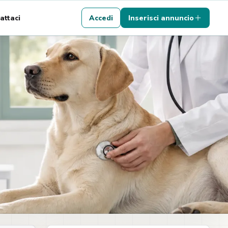
attaci
Accedi
Inserisci annuncio