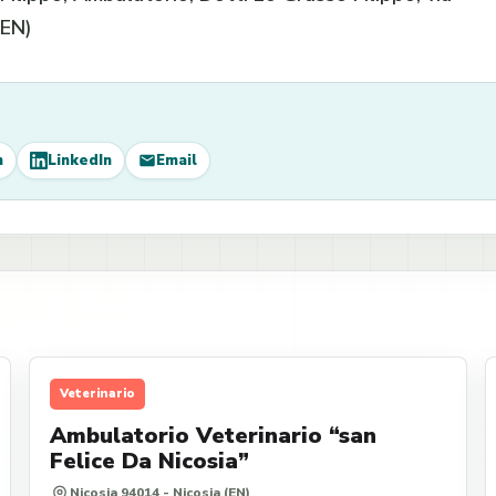
(EN)
m
LinkedIn
Email
Veterinario
Ambulatorio Veterinario “san
Felice Da Nicosia”
Nicosia 94014 - Nicosia (EN)