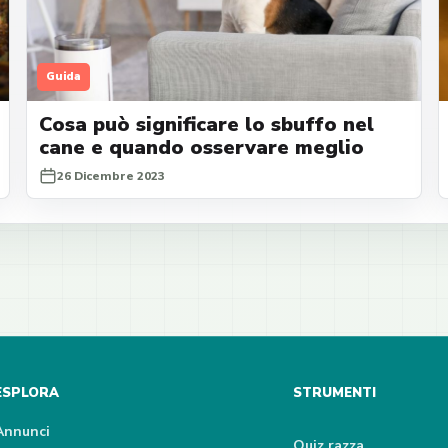
Guida
Cosa può significare lo sbuffo nel
cane e quando osservare meglio
26 Dicembre 2023
ESPLORA
STRUMENTI
Annunci
Quiz razza