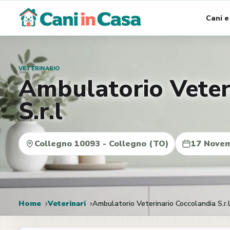
Vai
Cani e
al
contenuto
VETERINARIO
Ambulatorio Veter
S.r.l
Collegno 10093 - Collegno (TO)
17 Nove
Home
Veterinari
Ambulatorio Veterinario Coccolandia S.r.