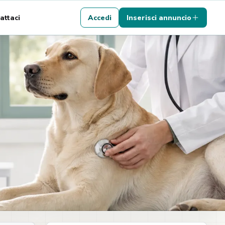
attaci
Accedi
Inserisci annuncio