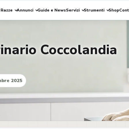
 Razze
Annunci
Guide e News
Servizi
Strumenti
Shop
Cont
inario Coccolandia
mbre 2025
l