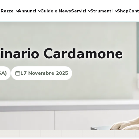
 Razze
Annunci
Guide e News
Servizi
Strumenti
Shop
Cont
rinario Cardamone
SA)
17 Novembre 2025