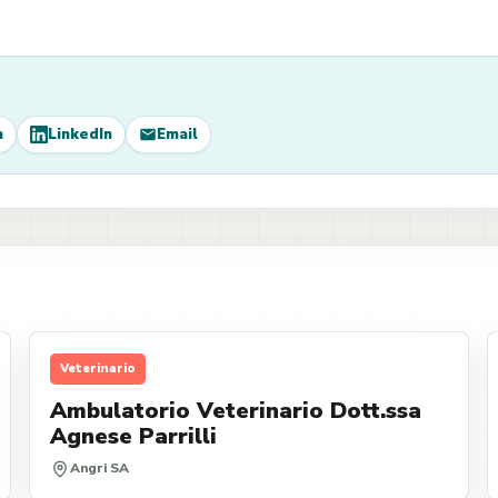
m
LinkedIn
Email
Veterinario
Ambulatorio Veterinario Dott.ssa
Agnese Parrilli
Angri SA