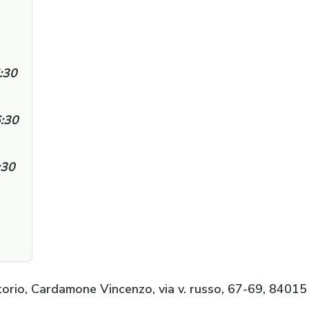
:30
6:30
:30
rio, Cardamone Vincenzo, via v. russo, 67-69, 84015