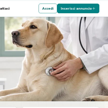
attaci
Accedi
Inserisci annuncio