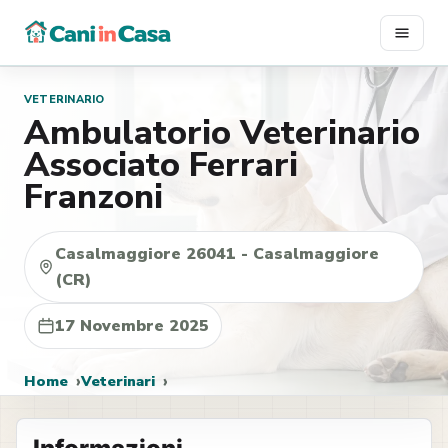
Vai
al
contenuto
VETERINARIO
Ambulatorio Veterinario
Associato Ferrari
Franzoni
Casalmaggiore 26041 - Casalmaggiore
(CR)
17 Novembre 2025
Home
Veterinari
Ambulatorio Veterinario Associato Ferrari Franzoni