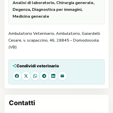
Analisi di laboratorio, Chirurgia generale,
Degenza, Diagnostica per immagini,
Medicina generale
Ambulatorio Veterinario, Ambulatorio, Gaiardelli
Cesare, v. scapaccino, 46, 28845 – Domodossola
(VB)
Condividi veterinario
Facebook
X
WhatsApp
Telegram
LinkedIn
Email
Contatti