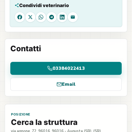
Condividi veterinario
Facebook
X
WhatsApp
Telegram
LinkedIn
Email
Contatti
03384022413
Email
POSIZIONE
Cerca la struttura
via agnone, 72, 96016, 96016 - Augusta (SR), (SR)