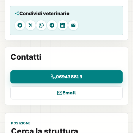
Condividi veterinario
Facebook
X
WhatsApp
Telegram
LinkedIn
Email
Contatti
069438813
Email
POSIZIONE
Cerca la struttura