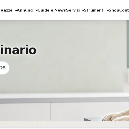
 Razze
Annunci
Guide e News
Servizi
Strumenti
Shop
Cont
inario
025