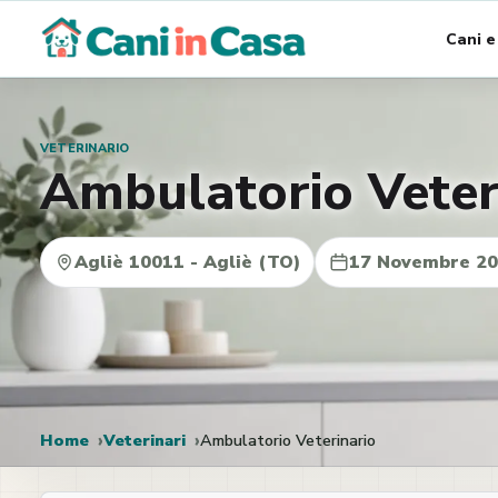
Vai
Cani e
al
contenuto
VETERINARIO
Ambulatorio Veter
Agliè 10011 - Agliè (TO)
17 Novembre 2
Home
Veterinari
Ambulatorio Veterinario