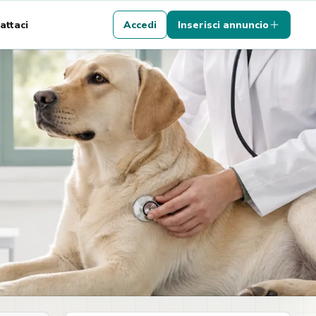
attaci
Accedi
Inserisci annuncio