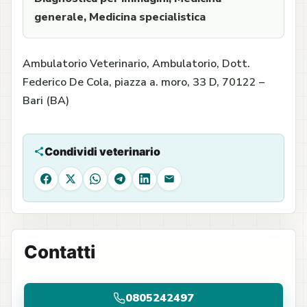
generale, Medicina specialistica
Ambulatorio Veterinario, Ambulatorio, Dott.
Federico De Cola, piazza a. moro, 33 D, 70122 –
Bari (BA)
Condividi veterinario
Facebook
X
WhatsApp
Telegram
LinkedIn
Email
Contatti
0805242497