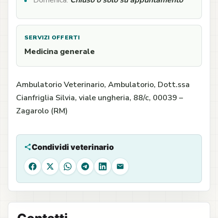
Domenica:
Chiuso o solo su appuntamento
SERVIZI OFFERTI
Medicina generale
Ambulatorio Veterinario, Ambulatorio, Dott.ssa
Cianfriglia Silvia, viale ungheria, 88/c, 00039 –
Zagarolo (RM)
Condividi veterinario
Facebook
X
WhatsApp
Telegram
LinkedIn
Email