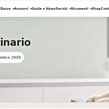
 Razze
Annunci
Guide e News
Servizi
Strumenti
Shop
Cont
inario
mbre 2025