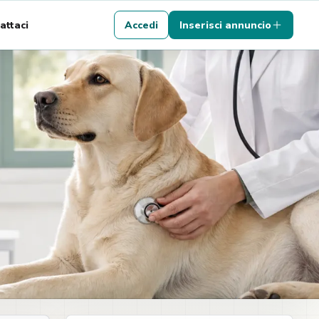
attaci
Accedi
Inserisci annuncio