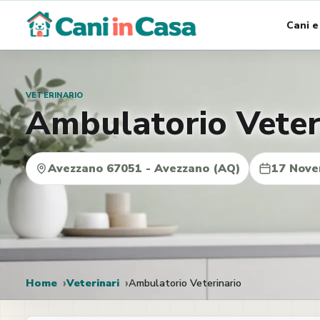
Vai
Cani e
al
contenuto
VETERINARIO
Ambulatorio Veter
Avezzano 67051 - Avezzano (AQ)
17 Nove
Home
Veterinari
Ambulatorio Veterinario