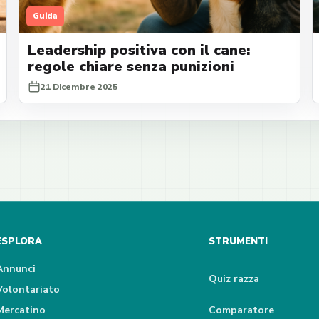
Guida
Leadership positiva con il cane:
regole chiare senza punizioni
21 Dicembre 2025
ESPLORA
STRUMENTI
Annunci
Quiz razza
Volontariato
Mercatino
Comparatore