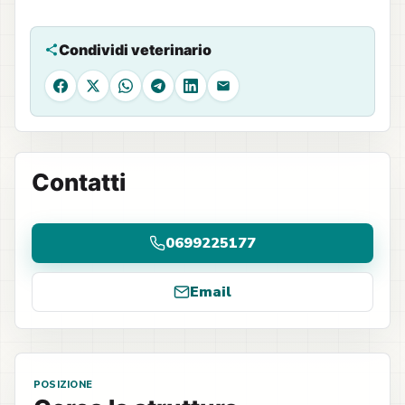
Condividi veterinario
Facebook
X
WhatsApp
Telegram
LinkedIn
Email
Contatti
0699225177
Email
POSIZIONE