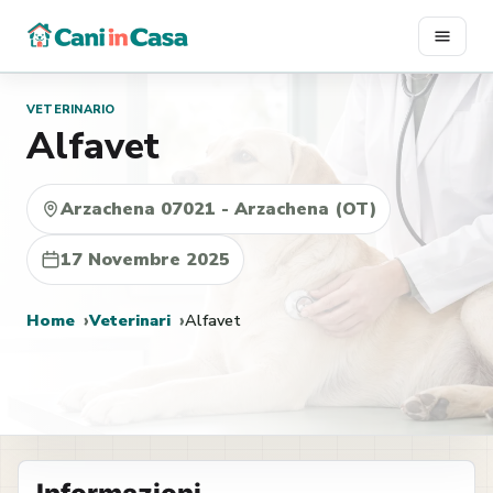
Vai
al
contenuto
VETERINARIO
Alfavet
Arzachena 07021 - Arzachena (OT)
17 Novembre 2025
Home
Veterinari
Alfavet