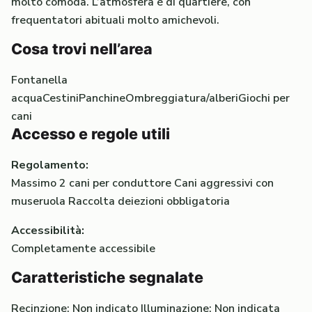
molto comoda. L’atmosfera è di quartiere, con
frequentatori abituali molto amichevoli.
Cosa trovi nell’area
Fontanella
acqua
Cestini
Panchine
Ombreggiatura/alberi
Giochi per
cani
Accesso e regole utili
Regolamento:
Massimo 2 cani per conduttore Cani aggressivi con
museruola Raccolta deiezioni obbligatoria
Accessibilità:
Completamente accessibile
Caratteristiche segnalate
Recinzione: Non indicato
Illuminazione: Non indicata