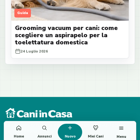
Guida
Grooming vacuum per cani: come
scegliere un aspirapelo per la
toelettatura domestica
24 Luglio 2026
La community italiana per annunci, razze, servizi locali e
guide aggiornate sul mondo cane.
Home
Annunci
Nuovo
Miei Cani
Menu