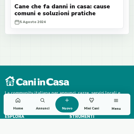
Cane che fa danni in casa: cause
comuni e soluzioni pratiche
5 Agosto 2024
La community italiana per annunci, razze, servizi locali e
guide aggiornate sul mondo cane.
Home
Annunci
Nuovo
Miei Cani
Menu
ESPLORA
STRUMENTI
Annunci
Quiz razza