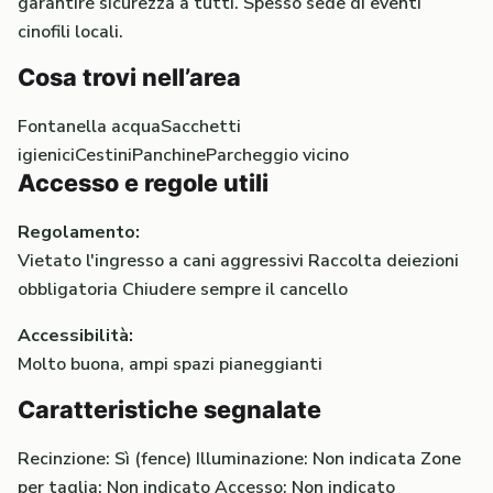
garantire sicurezza a tutti. Spesso sede di eventi
cinofili locali.
Cosa trovi nell’area
Fontanella acqua
Sacchetti
igienici
Cestini
Panchine
Parcheggio vicino
Accesso e regole utili
Regolamento:
Vietato l'ingresso a cani aggressivi Raccolta deiezioni
obbligatoria Chiudere sempre il cancello
Accessibilità:
Molto buona, ampi spazi pianeggianti
Caratteristiche segnalate
Recinzione: Sì (fence)
Illuminazione: Non indicata
Zone
per taglia: Non indicato
Accesso: Non indicato