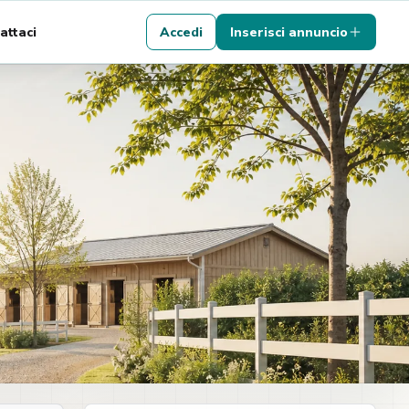
attaci
Accedi
Inserisci annuncio