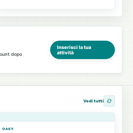
Inserisci la tua
attività
ccount dopo
Vedi tutti
OASY