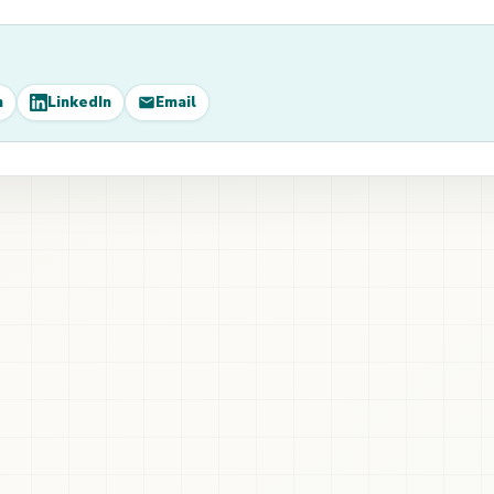
m
LinkedIn
Email