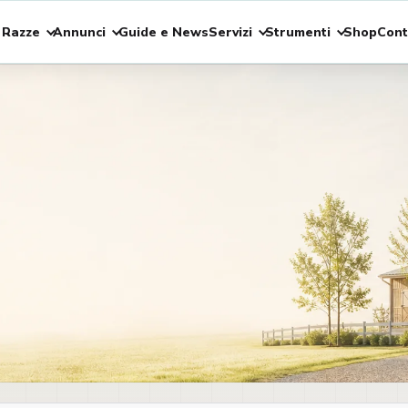
 Razze
Annunci
Guide e News
Servizi
Strumenti
Shop
Cont