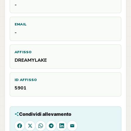
-
EMAIL
-
AFFISSO
DREAMYLAKE
ID AFFISSO
5901
Condividi allevamento
Facebook
X
WhatsApp
Telegram
LinkedIn
Email