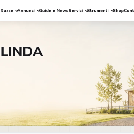
 Razze
Annunci
Guide e News
Servizi
Strumenti
Shop
Cont
OLINDA