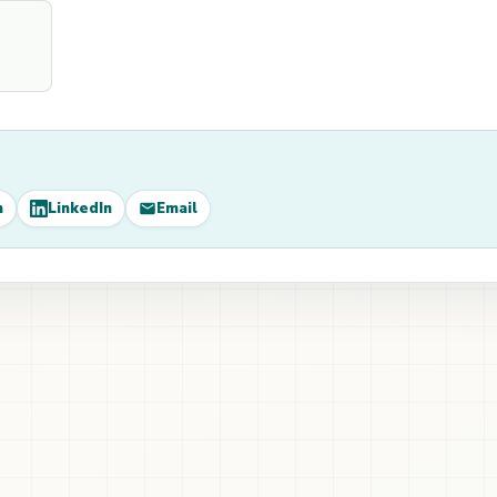
m
LinkedIn
Email