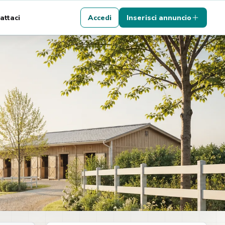
attaci
Accedi
Inserisci annuncio