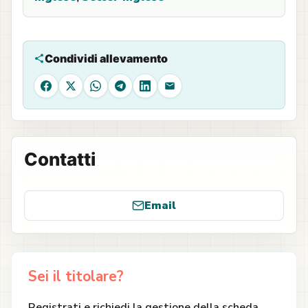
Condividi allevamento
Facebook
X
WhatsApp
Telegram
LinkedIn
Email
Contatti
Email
Sei il titolare?
Registrati e richiedi la gestione della scheda.